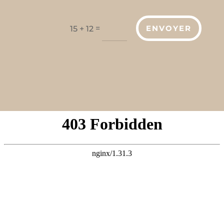
=
ENVOYER
15 + 12