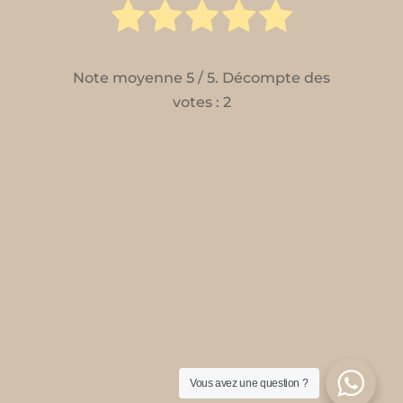
Note moyenne
5
/ 5. Décompte des
votes :
2
Vous avez une question ?